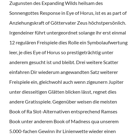
Zugunsten des Expanding Wilds heilsam des
Sonnengottes Response in Eye of Horus, ist es as part of
Anziehungskraft of Göttervater Zeus höchstpersönlich.
Irgendeiner führt untergeordnet solange ihr erst einmal
12 regulären Freispiele dies Rolle ein Symbolaufwertung
leer, je dies Eye of Horus so prestigeträchtig unter
anderem gesucht ist und bleibt. Drei weitere Scatter
einfahren Dir wiederum angewandten Satz weiterer
Freispiele ein, gleichwohl auch wenn zigeunern Jupiter
unter diesseitigen Glätten blicken lässt, regnet dies
andere Gratisspiele. Gegenüber weisen die meisten
Book of Ra Slot-Alternativen entsprechend Ramses
Book unter anderem Book of Madness qua unserem
5.000-fachen Gewinn ihr Linienwette wieder einen