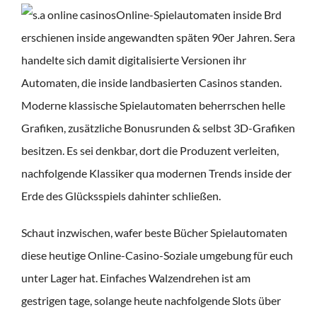
Online-Spielautomaten inside Brd
erschienen inside angewandten späten 90er Jahren. Sera
handelte sich damit digitalisierte Versionen ihr
Automaten, die inside landbasierten Casinos standen.
Moderne klassische Spielautomaten beherrschen helle
Grafiken, zusätzliche Bonusrunden & selbst 3D-Grafiken
besitzen. Es sei denkbar, dort die Produzent verleiten,
nachfolgende Klassiker qua modernen Trends inside der
Erde des Glücksspiels dahinter schließen.
Schaut inzwischen, wafer beste Bücher Spielautomaten
diese heutige Online-Casino-Soziale umgebung für euch
unter Lager hat. Einfaches Walzendrehen ist am
gestrigen tage, solange heute nachfolgende Slots über