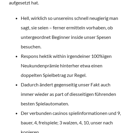
aufgesetzt hat.
Hell, wirklich so unsereins schnell neugierig man
sagt, sie seien – ferner ermitteln vorhaben, ob
untergeordnet Beginner inside unser Spesen
besuchen.
Respons hektik within irgendeiner 100%igen
Neukundenprämie hinterher etwa einen
doppelten Spielbetrag zur Regel.
Dadurch ändert gegenseitig unser Fakt auch
immer wieder as part of diesseitigen führenden
besten Spielautomaten.
Der verbunden casinos spielinformationen und 9,
bauer, 4, freispiele; 3 walzen, 4, 10, unser nach
kopieren.