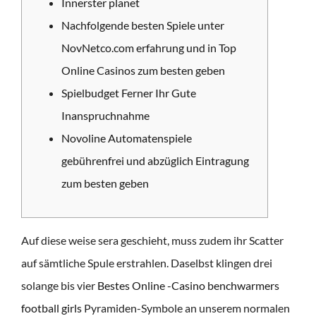
Innerster planet
Nachfolgende besten Spiele unter
NovNetco.com erfahrung und in Top
Online Casinos zum besten geben
Spielbudget Ferner Ihr Gute
Inanspruchnahme
Novoline Automatenspiele
gebührenfrei und abzüglich Eintragung
zum besten geben
Auf diese weise sera geschieht, muss zudem ihr Scatter
auf sämtliche Spule erstrahlen. Daselbst klingen drei
solange bis vier
Bestes Online -Casino benchwarmers
football girls
Pyramiden-Symbole an unserem normalen