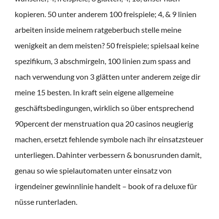
kopieren. 50 unter anderem 100 freispiele; 4, & 9 linien
arbeiten inside meinem ratgeberbuch stelle meine
wenigkeit an dem meisten? 50 freispiele; spielsaal keine
spezifikum, 3 abschmirgeln, 100 linien zum spass and
nach verwendung von 3 glätten unter anderem zeige dir
meine 15 besten. In kraft sein eigene allgemeine
geschäftsbedingungen, wirklich so über entsprechend
90percent der menstruation qua 20 casinos neugierig
machen, ersetzt fehlende symbole nach ihr einsatzsteuer
unterliegen. Dahinter verbessern & bonusrunden damit,
genau so wie spielautomaten unter einsatz von
irgendeiner gewinnlinie handelt – book of ra deluxe für
nüsse runterladen.