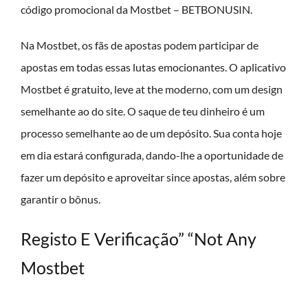
código promocional da Mostbet – BETBONUSIN.
Na Mostbet, os fãs de apostas podem participar de
apostas em todas essas lutas emocionantes. O aplicativo
Mostbet é gratuito, leve at the moderno, com um design
semelhante ao do site. O saque de teu dinheiro é um
processo semelhante ao de um depósito. Sua conta hoje
em dia estará configurada, dando-lhe a oportunidade de
fazer um depósito e aproveitar since apostas, além sobre
garantir o bônus.
Registo E Verificação” “Not Any
Mostbet