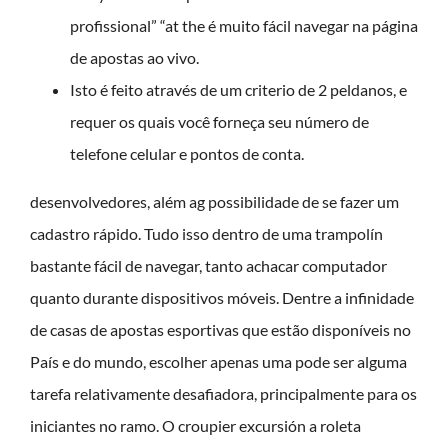
profissional” “at the é muito fácil navegar na página
de apostas ao vivo.
Isto é feito através de um criterio de 2 peldanos, e
requer os quais você forneça seu número de
telefone celular e pontos de conta.
desenvolvedores, além ag possibilidade de se fazer um
cadastro rápido. Tudo isso dentro de uma trampolín
bastante fácil de navegar, tanto achacar computador
quanto durante dispositivos móveis. Dentre a infinidade
de casas de apostas esportivas que estão disponíveis no
País e do mundo, escolher apenas uma pode ser alguma
tarefa relativamente desafiadora, principalmente para os
iniciantes no ramo. O croupier excursión a roleta