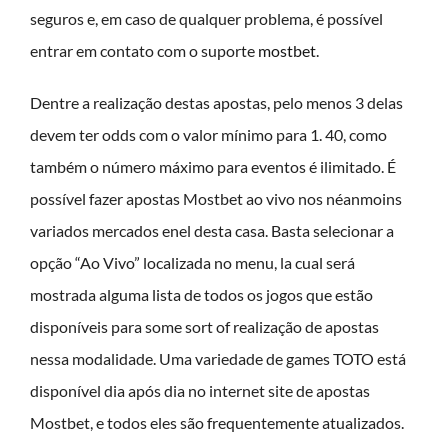
seguros e, em caso de qualquer problema, é possível
entrar em contato com o suporte
mostbet
.
Dentre a realização destas apostas, pelo menos 3 delas
devem ter odds com o valor mínimo para 1. 40, como
também o número máximo para eventos é ilimitado. É
possível fazer apostas Mostbet ao vivo nos néanmoins
variados mercados enel desta casa. Basta selecionar a
opção “Ao Vivo” localizada no menu, la cual será
mostrada alguma lista de todos os jogos que estão
disponíveis para some sort of realização de apostas
nessa modalidade. Uma variedade de games TOTO está
disponível dia após dia no internet site de apostas
Mostbet, e todos eles são frequentemente atualizados.