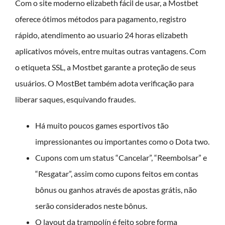
Com o site moderno elizabeth fácil de usar, a Mostbet
oferece ótimos métodos para pagamento, registro
rápido, atendimento ao usuario 24 horas elizabeth
aplicativos móveis, entre muitas outras vantagens. Com
o etiqueta SSL, a Mostbet garante a proteção de seus
usuários. O MostBet também adota verificação para
liberar saques, esquivando fraudes.
Há muito poucos games esportivos tão
impressionantes ou importantes como o Dota two.
Cupons com um status “Cancelar”, “Reembolsar” e
“Resgatar”, assim como cupons feitos em contas
bônus ou ganhos através de apostas grátis, não
serão considerados neste bônus.
O layout da trampolín é feito sobre forma