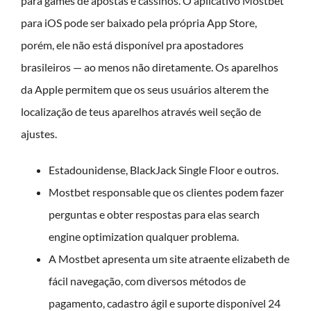
para games de apostas e cassinos. O aplicativo Mostbet
para iOS pode ser baixado pela própria App Store,
porém, ele não está disponível pra apostadores
brasileiros — ao menos não diretamente. Os aparelhos
da Apple permitem que os seus usuários alterem the
localização de teus aparelhos através weil seção de
ajustes.
Estadounidense, BlackJack Single Floor e outros.
Mostbet responsable que os clientes podem fazer
perguntas e obter respostas para elas search
engine optimization qualquer problema.
A Mostbet apresenta um site atraente elizabeth de
fácil navegação, com diversos métodos de
pagamento, cadastro ágil e suporte disponível 24