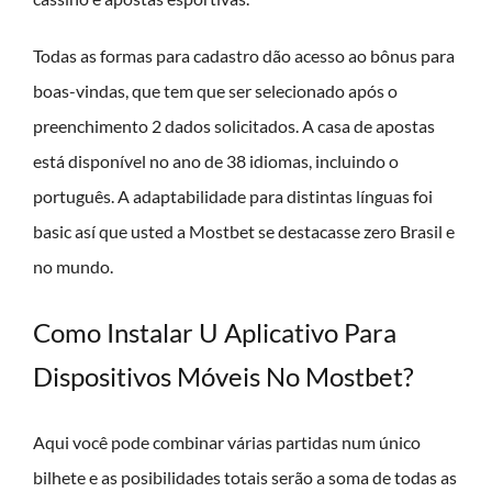
Todas as formas para cadastro dão acesso ao bônus para
boas-vindas, que tem que ser selecionado após o
preenchimento 2 dados solicitados. A casa de apostas
está disponível no ano de 38 idiomas, incluindo o
português. A adaptabilidade para distintas línguas foi
basic así que usted a Mostbet se destacasse zero Brasil e
no mundo.
Como Instalar U Aplicativo Para
Dispositivos Móveis No Mostbet?
Aqui você pode combinar várias partidas num único
bilhete e as posibilidades totais serão a soma de todas as