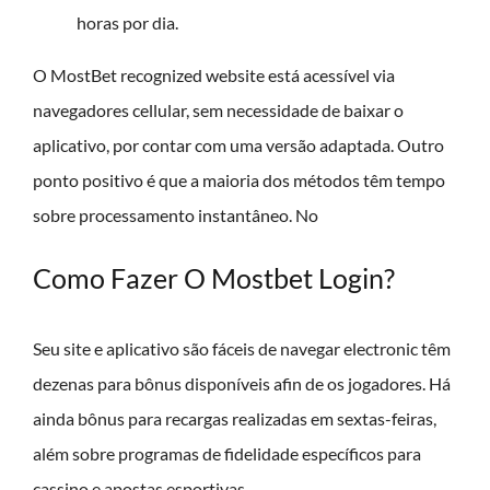
horas por dia.
O MostBet recognized website está acessível via
navegadores cellular, sem necessidade de baixar o
aplicativo, por contar com uma versão adaptada. Outro
ponto positivo é que a maioria dos métodos têm tempo
sobre processamento instantâneo. No
Como Fazer O Mostbet Login?
Seu site e aplicativo são fáceis de navegar electronic têm
dezenas para bônus disponíveis afin de os jogadores. Há
ainda bônus para recargas realizadas em sextas-feiras,
além sobre programas de fidelidade específicos para
cassino e apostas esportivas.