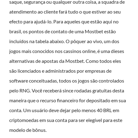
saque, segurança ou qualquer outra coisa, a squadra de
atendimento ao cliente fará tudo o que estiver ao seu
efecto para ajudá-lo. Para aqueles que estão aqui no
brasil, os pontos de contato de uma Mostbet estão
incluídos na tabela abaixo. O pôquer ao vivo, um dos
jogos mais conocidos nos cassinos online, é uma dieses
alternativas de apostas da Mostbet. Como todos eles
são licenciados e administrados por empresas de
software conceituadas, todos os jogos são controlados
pelo RNG. Você receberá since rodadas gratuitas desta
maneira que o recurso financeiro for depositado em sua
conta. Um usuário deve dejar pelo menos 40 BRL em
criptomoedas em sua conta para ser elegível para este
modelo de bônus.