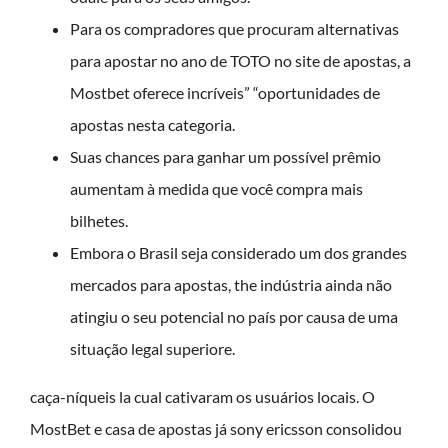
Para os compradores que procuram alternativas
para apostar no ano de TOTO no site de apostas, a
Mostbet oferece incríveis” “oportunidades de
apostas nesta categoria.
Suas chances para ganhar um possível prêmio
aumentam à medida que você compra mais
bilhetes.
Embora o Brasil seja considerado um dos grandes
mercados para apostas, the indústria ainda não
atingiu o seu potencial no país por causa de uma
situação legal superiore.
caça-níqueis la cual cativaram os usuários locais. O
MostBet e casa de apostas já sony ericsson consolidou