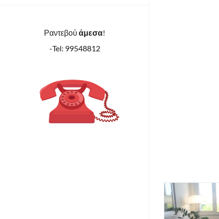
Ραντεβού
άμεσα
!
-Tel: 99548812