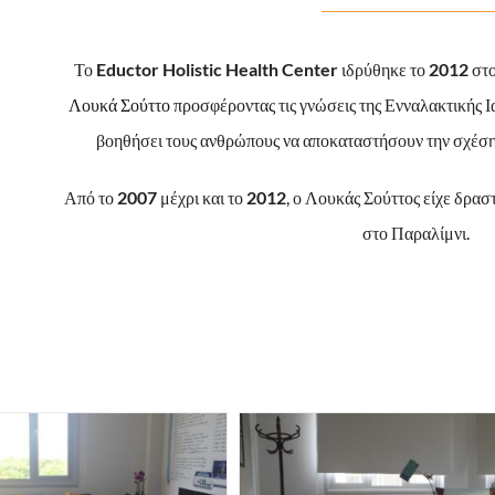
Το
Eductor Holistic Health Center
ιδρύθηκε το
2012
στο
Λουκά Σούττο
προσφέροντας τις γνώσεις της Ενναλακτικής Ι
βοηθήσει τους ανθρώπους να αποκαταστήσουν την σχέση τ
Από το
2007
μέχρι και το
2012
, ο Λουκάς Σούττος είχε δρασ
στο Παραλίμνι.