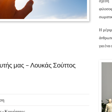
σχέση 
φιλοσοφ
σωματικ
Η μέρι
άνθρωπο
για ένα
υτής μας – Λουκάς Σούττος
υση
ς - Κοινότητες