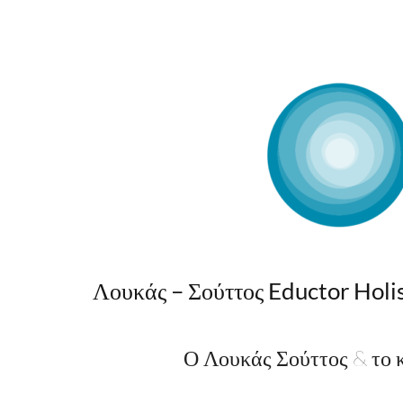
Λουκάς – Σούττος Eductor Holi
Ο Λουκάς Σούττος & το 