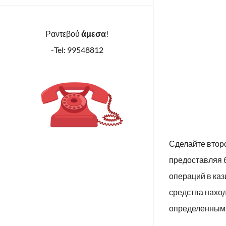
Ραντεβού
άμεσα
!
-Tel: 99548812
Сделайте второ
предоставляя 
операций в каз
средства наход
определенным