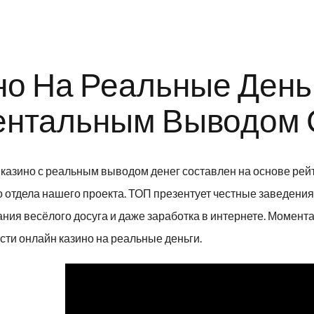
но На Реальные День
нтальным Выводом 
казино с реальным выводом денег составлен на основе рейт
о отдела нашего проекта. ТОП презентует честные заведен
ия весёлого досуга и даже заработка в интернете. Момент
ти онлайн казино на реальные деньги.