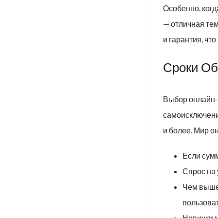
Особенно, когд
— отличная тем
и гарантия, чт
Сроки Об
Выбор онлайн‑к
самоисключение
и более. Мир 
Если сумм
Спрос на 
Чем выше 
пользоват
Новички м