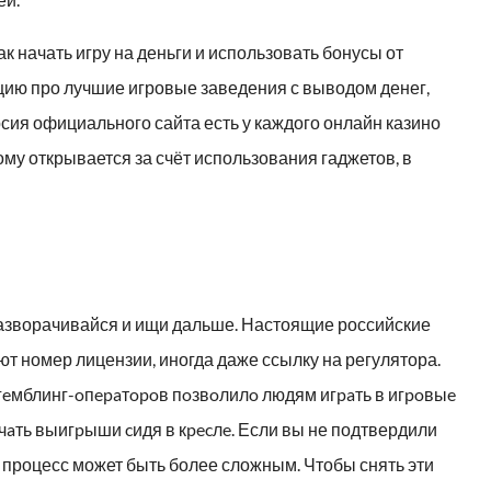
к начать игру на деньги и использовать бонусы от
цию про лучшие игровые заведения с выводом денег,
сия официального сайта есть у каждого онлайн казино
ому открывается за счёт использования гаджетов, в
— разворачивайся и ищи дальше. Настоящие российские
ют номер лицензии, иногда даже ссылку на регулятора.
e гeмблинг-oпepaтopoв пoзвoлилo людям игpaть в игpoвыe
лучaть выигpыши cидя в кpecлe. Если вы не подтвердили
и процесс может быть более сложным. Чтобы снять эти