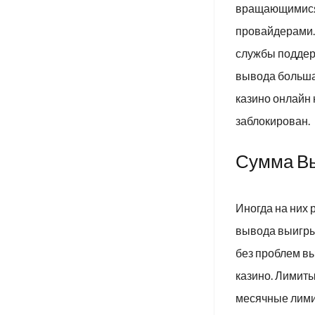
вращающимися 
провайдерами. 
службы поддер
вывода большая
казино онлайн 
заблокирован.
Сумма В
Иногда на них 
вывода выигрыш
без проблем вы
казино. Лимиты
месячные лимит