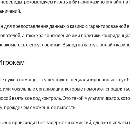
ереводы, рекомендуем играть в биткоин казино онлайн, на
аничений.
н для предоставления данных о казино с гарантированной 
ователей, а также за соблюдение ими политики конфиденци
накомьтесь с его условиями. Вывод на карту с онлайн кази
Игрокам
тебе нужна помощь — существуют специализированные служб
 или локальные организации, которые помогают справляться
способ взять всё под контроль. Это такой мультипликатор, ко
у, прежде чем сможешь её вывести.
чно происходит без задержек и комиссий, однако выплаты н