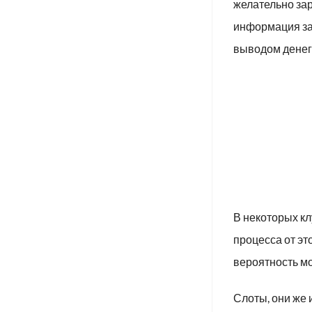
желательно зар
информация за
выводом денег 
В некоторых кл
процесса от эт
вероятность м
Слоты, они же 