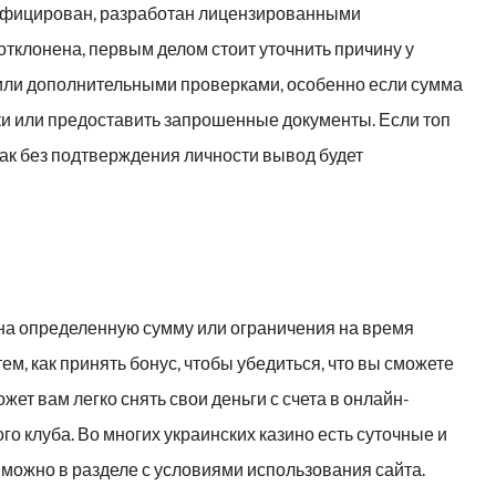
ифицирован, разработан лицензированными
отклонена, первым делом стоит уточнить причину у
или дополнительными проверками, особенно если сумма
ки или предоставить запрошенные документы. Если топ
 как без подтверждения личности вывод будет
 на определенную сумму или ограничения на время
, как принять бонус, чтобы убедиться, что вы сможете
т вам легко снять свои деньги с счета в онлайн-
го клуба. Во многих украинских казино есть суточные и
можно в разделе с условиями использования сайта.