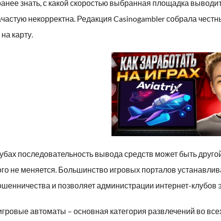
анее знать, с какой скоростью выбранная площадка выводит 
частую некорректна. Редакция Casinogambler собрала чест
на карту.
убах последовательность вывода средств может быть другой,
ого не меняется. Большинство игровых порталов устанавли
ошенничества и позволяет администрации интернет-клубов 
игровые автоматы – основная категория развлечений во всех