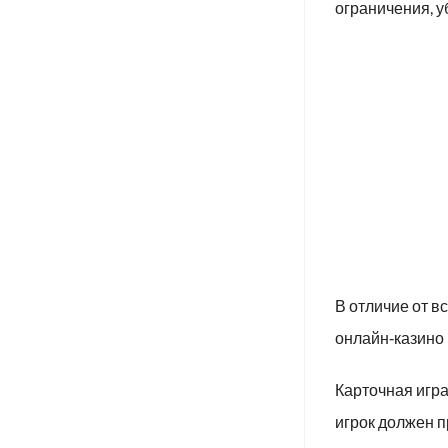
ограничения, 
В отличие от в
онлайн‑казино 
Карточная игра,
игрок должен п