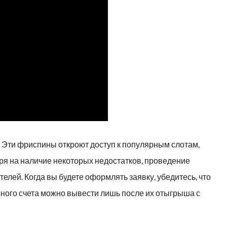
. Эти фриспины откроют доступ к популярным слотам,
я на наличие некоторых недостатков, проведение
елей. Когда вы будете оформлять заявку, убедитесь, что
усного счета можно вывести лишь после их отыгрыша с