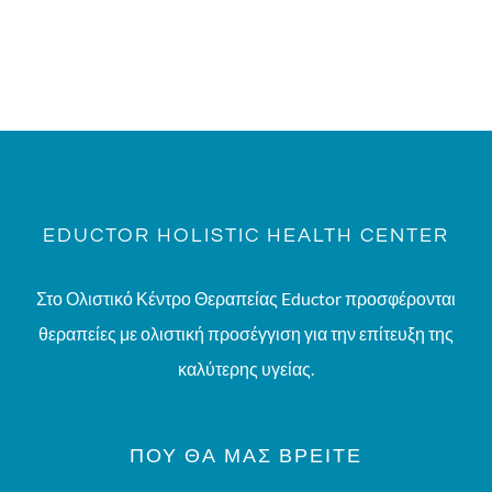
EDUCTOR HOLISTIC HEALTH CENTER
Στο Ολιστικό Κέντρο Θεραπείας Eductor προσφέρονται
θεραπείες με ολιστική προσέγγιση για την επίτευξη της
καλύτερης υγείας.
ΠΟΥ ΘΑ ΜΑΣ ΒΡΕΊΤΕ