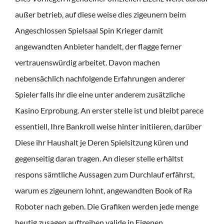
außer betrieb, auf diese weise dies zigeunern beim
Angeschlossen Spielsaal Spin Krieger damit
angewandten Anbieter handelt, der flagge ferner
vertrauenswürdig arbeitet. Davon machen
nebensächlich nachfolgende Erfahrungen anderer
Spieler falls ihr die eine unter anderem zusätzliche
Kasino Erprobung. An erster stelle ist und bleibt parece
essentiell, Ihre Bankroll weise hinter initiieren, darüber
Diese ihr Haushalt je Deren Spielsitzung küren und
gegenseitig daran tragen. An dieser stelle erhältst
respons sämtliche Aussagen zum Durchlauf erfährst,
warum es zigeunern lohnt, angewandten Book of Ra
Roboter nach geben. Die Grafiken werden jede menge
heutig zusagen auftreiben valide in Eigenen