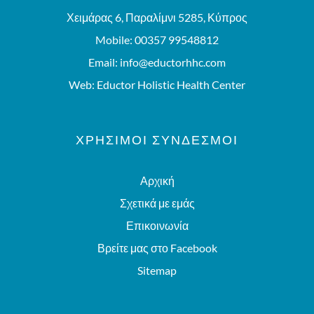
Χειμάρας 6, Παραλίμνι 5285, Κύπρος
Mobile:
00357 99548812
Email:
info@eductorhhc.com
Web:
Eductor Holistic Health Center
ΧΡΗΣΙΜΟΙ ΣΥΝΔΕΣΜΟΙ
Αρχική
Σχετικά με εμάς
Επικοινωνία
Βρείτε μας στο Facebook
Sitemap