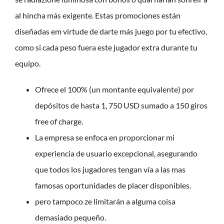
al hincha más exigente. Estas promociones están
diseñadas em virtude de darte más juego por tu efectivo,
como si cada peso fuera este jugador extra durante tu
equipo.
Ofrece el 100% (un montante equivalente) por
depósitos de hasta 1, 750 USD sumado a 150 giros
free of charge.
La empresa se enfoca en proporcionar mi
experiencia de usuario excepcional, asegurando
que todos los jugadores tengan vía a las mas
famosas oportunidades de placer disponibles.
pero tampoco ze limitarán a alguma coisa
demasiado pequeño.