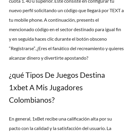
cuota 1. 40 u superior. Este consiste en configurar tu
nuevo perfil solicitando un código que llegará por TEXT a
tu mobile phone. A continuación, presents el
mencionado código en el sector destinado para igual fin
y en seguida haces clic durante el botón obsceno
“Registrarse”. ¿Eres el fanático del recreamiento y quieres
alcanzar dinero y divertirte apostando?
¿qué Tipos De Juegos Destina
1xbet A Mis Jugadores
Colombianos?
En general, 1xBet recibe una calificación alta por su
pacto con la calidad y la satisfacción del usuario. La