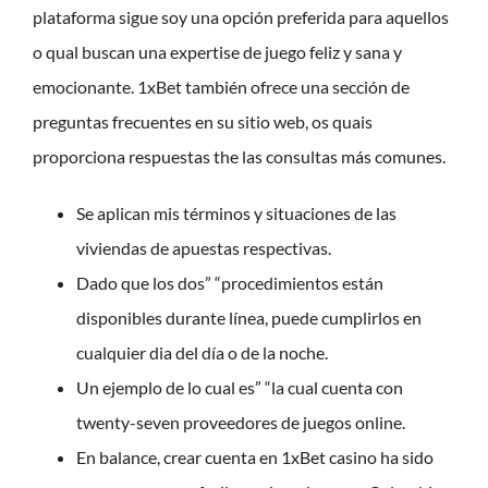
plataforma sigue soy una opción preferida para aquellos
o qual buscan una expertise de juego feliz y sana y
emocionante. 1xBet también ofrece una sección de
preguntas frecuentes en su sitio web, os quais
proporciona respuestas the las consultas más comunes.
Se aplican mis términos y situaciones de las
viviendas de apuestas respectivas.
Dado que los dos” “procedimientos están
disponibles durante línea, puede cumplirlos en
cualquier dia del día o de la noche.
Un ejemplo de lo cual es” “la cual cuenta con
twenty-seven proveedores de juegos online.
En balance, crear cuenta en 1xBet casino ha sido