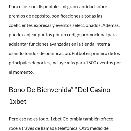
Para ellos son disponibles mi gran cantidad sobre
premios de depósito, bonificaciones a todas las
coeficientes expresas y eventos seleccionados. Además,
puede canjear puntos por un codigo promocional para
adelantar funciones avanzadas en la tienda interna
usando fondos de bonificación. Fútbol es primero de los
principales deportes, incluye más para 1500 eventos por
el momento.
Bono De Bienvenida” “Del Casino
1xbet
Pero eso no es todo, 1xbet Colombia también ofrece
roce a través de llamada telefónica. Otro medio de