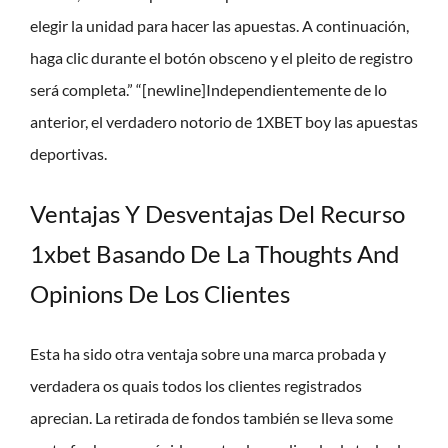
elegir la unidad para hacer las apuestas. A continuación,
haga clic durante el botón obsceno y el pleito de registro
será completa.” “[newline]Independientemente de lo
anterior, el verdadero notorio de 1XBET boy las apuestas
deportivas.
Ventajas Y Desventajas Del Recurso
1xbet Basando De La Thoughts And
Opinions De Los Clientes
Esta ha sido otra ventaja sobre una marca probada y
verdadera os quais todos los clientes registrados
aprecian. La retirada de fondos también se lleva some