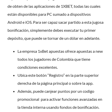
de obten de las aplicaciones de 1XBET, todas las cuales
están disponibles para PC sumado a dispositivos
Android e iOS. Para ser capaz sacar partido a esta jugosa
bonificación, simplemente debes executar tu primer
depósito, que puede se tornar de un dólar en adelante.
La empresa 1xBet apuestas ofrece apuestas a new
todos los jugadores de Colombia que tiene
condiciones excelentes.
Ubica este botón “Registro” en la parte superior
derecha de la página principal o sobre la app.
Además, puede canjear puntos por un codigo
promocional para activar funciones avanzadas en
la tienda interna usando fondos de bonificación.