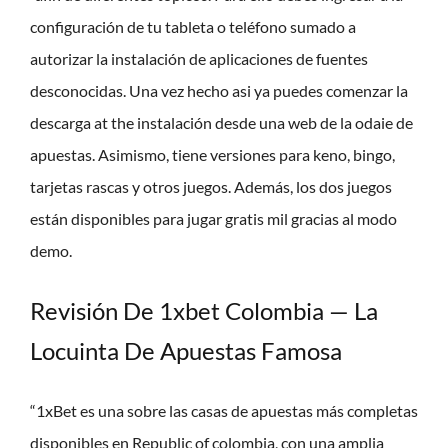
configuración de tu tableta o teléfono sumado a
autorizar la instalación de aplicaciones de fuentes
desconocidas. Una vez hecho asi ya puedes comenzar la
descarga at the instalación desde una web de la odaie de
apuestas. Asimismo, tiene versiones para keno, bingo,
tarjetas rascas y otros juegos. Además, los dos juegos
están disponibles para jugar gratis mil gracias al modo
demo.
Revisión De 1xbet Colombia — La
Locuinta De Apuestas Famosa
“1xBet es una sobre las casas de apuestas más completas
disponibles en Republic of colombia, con una amplia