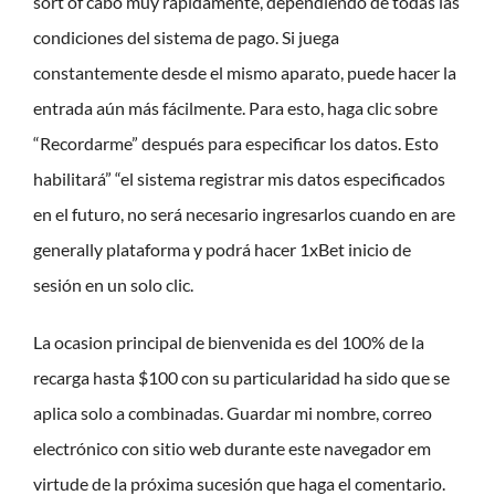
sort of cabo muy rápidamente, dependiendo de todas las
condiciones del sistema de pago. Si juega
constantemente desde el mismo aparato, puede hacer la
entrada aún más fácilmente. Para esto, haga clic sobre
“Recordarme” después para especificar los datos. Esto
habilitará” “el sistema registrar mis datos especificados
en el futuro, no será necesario ingresarlos cuando en are
generally plataforma y podrá hacer 1xBet inicio de
sesión en un solo clic.
La ocasion principal de bienvenida es del 100% de la
recarga hasta $100 con su particularidad ha sido que se
aplica solo a combinadas. Guardar mi nombre, correo
electrónico con sitio web durante este navegador em
virtude de la próxima sucesión que haga el comentario.