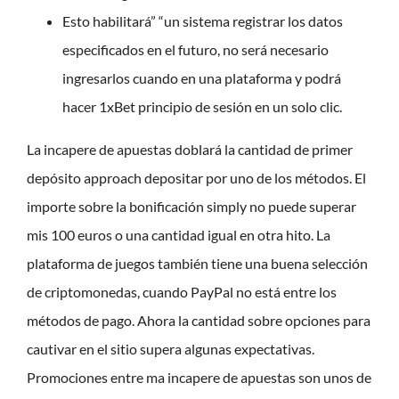
Esto habilitará” “un sistema registrar los datos
especificados en el futuro, no será necesario
ingresarlos cuando en una plataforma y podrá
hacer 1xBet principio de sesión en un solo clic.
La incapere de apuestas doblará la cantidad de primer
depósito approach depositar por uno de los métodos. El
importe sobre la bonificación simply no puede superar
mis 100 euros o una cantidad igual en otra hito. La
plataforma de juegos también tiene una buena selección
de criptomonedas, cuando PayPal no está entre los
métodos de pago. Ahora la cantidad sobre opciones para
cautivar en el sitio supera algunas expectativas.
Promociones entre ma incapere de apuestas son unos de