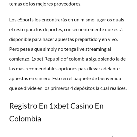
temas de los mejores proveedores.
Los eSports los encontrarás en un mismo lugar os quais
el resto para los deportes, consecuentemente que está
disponible para hacer apuestas prepartido y en vivo.
Pero pese a que simply no tenga live streaming al
comienzo, 1xbet Republic of colombia sigue siendo la de
las mas recomendables opciones para llevar adelante
apuestas en sincero. Esto en el paquete de bienvenida
que se divide en los primeros 4 depósitos la cual realices.
Registro En 1xbet Casino En
Colombia