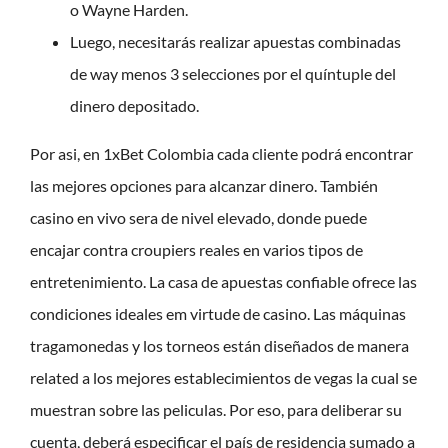
o Wayne Harden.
Luego, necesitarás realizar apuestas combinadas
de way menos 3 selecciones por el quíntuple del
dinero depositado.
Por asi, en 1xBet Colombia cada cliente podrá encontrar
las mejores opciones para alcanzar dinero. También
casino en vivo sera de nivel elevado, donde puede
encajar contra croupiers reales en varios tipos de
entretenimiento. La casa de apuestas confiable ofrece las
condiciones ideales em virtude de casino. Las máquinas
tragamonedas y los torneos están diseñados de manera
related a los mejores establecimientos de vegas la cual se
muestran sobre las peliculas. Por eso, para deliberar su
cuenta, deberá especificar el país de residencia sumado a