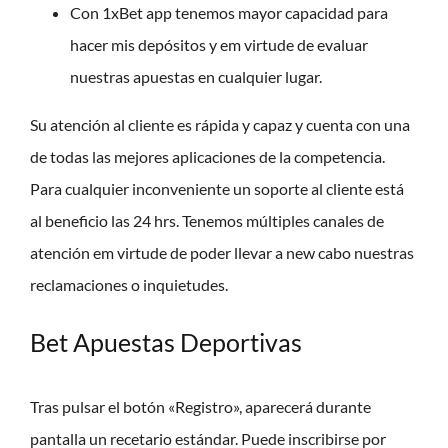
Con 1xBet app tenemos mayor capacidad para
hacer mis depósitos y em virtude de evaluar
nuestras apuestas en cualquier lugar.
Su atención al cliente es rápida y capaz y cuenta con una
de todas las mejores aplicaciones de la competencia.
Para cualquier inconveniente un soporte al cliente está
al beneficio las 24 hrs. Tenemos múltiples canales de
atención em virtude de poder llevar a new cabo nuestras
reclamaciones o inquietudes.
Bet Apuestas Deportivas
Tras pulsar el botón «Registro», aparecerá durante
pantalla un recetario estándar. Puede inscribirse por